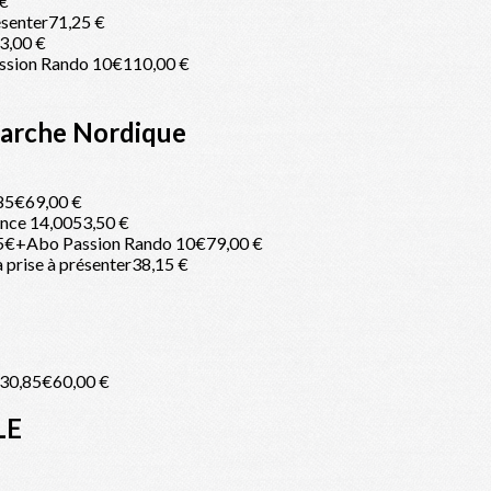
 €
ésenter
71,25 €
3,00 €
ssion Rando 10€
110,00 €
Marche Nordique
,85€
69,00 €
ence 14,00
53,50 €
,85€+Abo Passion Rando 10€
79,00 €
 prise à présenter
38,15 €
 30,85€
60,00 €
LE